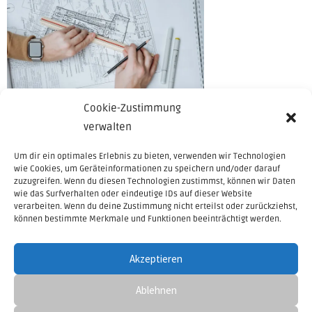
Cookie-Zustimmung
Performanceoptimierung von VBA-
verwalten
Programmen
Um dir ein optimales Erlebnis zu bieten, verwenden wir Technologien
wie Cookies, um Geräteinformationen zu speichern und/oder darauf
zuzugreifen. Wenn du diesen Technologien zustimmst, können wir Daten
wie das Surfverhalten oder eindeutige IDs auf dieser Website
verarbeiten. Wenn du deine Zustimmung nicht erteilst oder zurückziehst,
können bestimmte Merkmale und Funktionen beeinträchtigt werden.
Datenschutz
Impressum
Cookie-Richtlinie (EU)
Akzeptieren
© Anton Ristau 2020-2025 | Theme: EDigital by
Mystery
Ablehnen
Themes
.