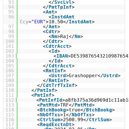
93
</
SvcLvl
>
94
</
PmtTpInf
>
95
<
Amt
>
96
<
InstdAmt
Ccy
=
"EUR"
>10.50</
InstdAmt
>
97
</
Amt
>
98
<
Cdtr
>
99
<
Nm
>Raj</
Nm
>
100
</
Cdtr
>
101
<
CdtrAcct
>
102
<
Id
>
103
<
IBAN
>DE539876543210987654
104
</
Id
>
105
</
CdtrAcct
>
106
<
RmtInf
>
107
<
Ustrd
>Grashopper</
Ustrd
>
108
</
RmtInf
>
109
</
CdtTrfTxInf
>
110
</
PmtInf
>
111
<
PmtInf
>
112
<
PmtInfId
>a8fb375a36d969d1c11ab1
113
<
PmtMtd
>TRF</
PmtMtd
>
114
<
BtchBookg
>true</
BtchBookg
>
115
<
NbOfTxs
>1</
NbOfTxs
>
116
<
CtrlSum
>2500.99</
CtrlSum
>
117
<
ReqdExctnDt
>