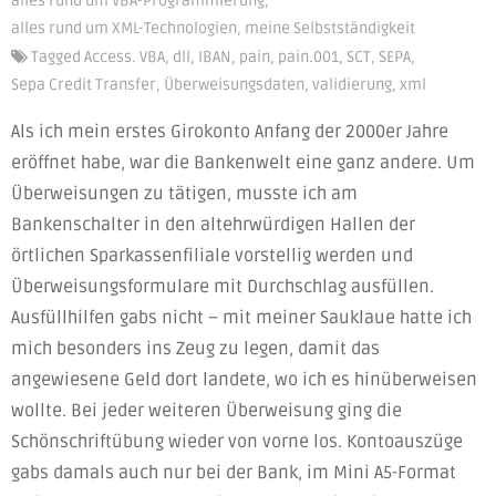
alles rund um VBA-Programmierung
,
alles rund um XML-Technologien
,
meine Selbstständigkeit
Tagged
Access. VBA
,
dll
,
IBAN
,
pain
,
pain.001
,
SCT
,
SEPA
,
Sepa Credit Transfer
,
Überweisungsdaten
,
validierung
,
xml
Als ich mein erstes Girokonto Anfang der 2000er Jahre
eröffnet habe, war die Bankenwelt eine ganz andere. Um
Überweisungen zu tätigen, musste ich am
Bankenschalter in den altehrwürdigen Hallen der
örtlichen Sparkassenfiliale vorstellig werden und
Überweisungsformulare mit Durchschlag ausfüllen.
Ausfüllhilfen gabs nicht – mit meiner Sauklaue hatte ich
mich besonders ins Zeug zu legen, damit das
angewiesene Geld dort landete, wo ich es hinüberweisen
wollte. Bei jeder weiteren Überweisung ging die
Schönschriftübung wieder von vorne los. Kontoauszüge
gabs damals auch nur bei der Bank, im Mini A5-Format