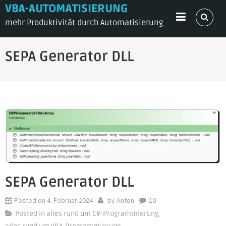
Skip
VBA-AUTOMATISIERUNG
to
mehr Produktivität durch Automatisierung
content
SEPA Generator DLL
SEPA Generator DLL
Posted on
4. Februar 2024
by
Anton
10
Posted in
alles rund um C#-Programmierung
,