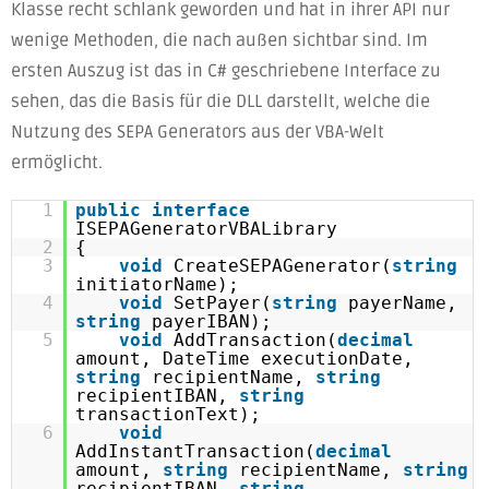
Klasse recht schlank geworden und hat in ihrer API nur
wenige Methoden, die nach außen sichtbar sind. Im
ersten Auszug ist das in C# geschriebene Interface zu
sehen, das die Basis für die DLL darstellt, welche die
Nutzung des SEPA Generators aus der VBA-Welt
ermöglicht.
1
public
interface
ISEPAGeneratorVBALibrary
2
{
3
void
CreateSEPAGenerator(
string
initiatorName);
4
void
SetPayer(
string
payerName,
string
payerIBAN);
5
void
AddTransaction(
decimal
amount, DateTime executionDate,
string
recipientName,
string
recipientIBAN,
string
transactionText);
6
void
AddInstantTransaction(
decimal
amount,
string
recipientName,
string
recipientIBAN,
string