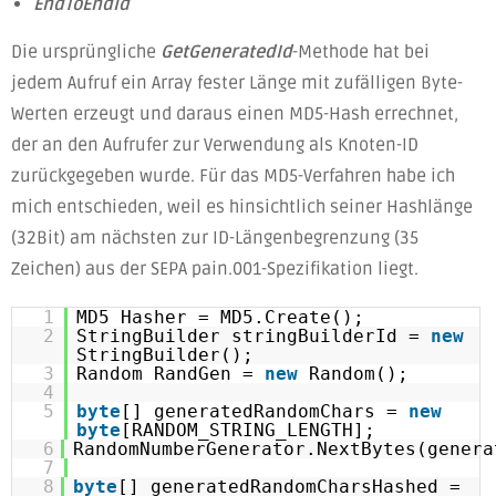
EndToEndId
Die ursprüngliche
GetGeneratedId
-Methode hat bei
jedem Aufruf ein Array fester Länge mit zufälligen Byte-
Werten erzeugt und daraus einen MD5-Hash errechnet,
der an den Aufrufer zur Verwendung als Knoten-ID
zurückgegeben wurde. Für das MD5-Verfahren habe ich
mich entschieden, weil es hinsichtlich seiner Hashlänge
(32Bit) am nächsten zur ID-Längenbegrenzung (35
Zeichen) aus der SEPA pain.001-Spezifikation liegt.
1
MD5 Hasher = MD5.Create();
2
StringBuilder stringBuilderId =
new
StringBuilder();
3
Random RandGen =
new
Random();
4
5
byte
[] generatedRandomChars =
new
byte
[RANDOM_STRING_LENGTH];
6
RandomNumberGenerator.NextBytes(genera
7
8
byte
[] generatedRandomCharsHashed =