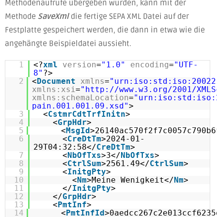
Methodenaufrufe übergeben wurden, kann mit der
Methode
SaveXml
die fertige SEPA XML Datei auf der
Festplatte gespeichert werden, die dann in etwa wie die
angehängte Beispieldatei aussieht.
1
<?
xml
version
=
"1.0"
encoding
=
"UTF-
8"
?>
2
<
Document
xmlns
=
"urn:iso:std:iso:20022
xmlns:xsi
=
"http://www.w3.org/2001/XMLS
xmlns:schemaLocation
=
"urn:iso:std:iso:
pain.001.001.09.xsd"
>
3
<
CstmrCdtTrfInitn
>
4
<
GrpHdr
>
5
<
MsgId
>26140ac570f2f7c0057c790b6
6
<
CreDtTm
>2024-01-
29T04:32:58</
CreDtTm
>
7
<
NbOfTxs
>3</
NbOfTxs
>
8
<
CtrlSum
>2561.49</
CtrlSum
>
9
<
InitgPty
>
10
<
Nm
>Meine Wenigkeit</
Nm
>
11
</
InitgPty
>
12
</
GrpHdr
>
13
<
PmtInf
>
14
<
PmtInfId
>0aedcc267c2e013ccf6235