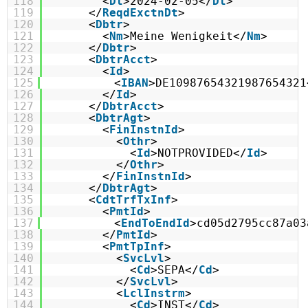
118
<
Dt
>2024-02-05</
Dt
>
119
</
ReqdExctnDt
>
120
<
Dbtr
>
121
<
Nm
>Meine Wenigkeit</
Nm
>
122
</
Dbtr
>
123
<
DbtrAcct
>
124
<
Id
>
125
<
IBAN
>DE10987654321987654321
126
</
Id
>
127
</
DbtrAcct
>
128
<
DbtrAgt
>
129
<
FinInstnId
>
130
<
Othr
>
131
<
Id
>NOTPROVIDED</
Id
>
132
</
Othr
>
133
</
FinInstnId
>
134
</
DbtrAgt
>
135
<
CdtTrfTxInf
>
136
<
PmtId
>
137
<
EndToEndId
>cd05d2795cc87a03
138
</
PmtId
>
139
<
PmtTpInf
>
140
<
SvcLvl
>
141
<
Cd
>SEPA</
Cd
>
142
</
SvcLvl
>
143
<
LclInstrm
>
144
<
Cd
>INST</
Cd
>