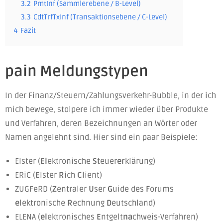
3.2
PmtInf (Sammlerebene / B-Level)
3.3
CdtTrfTxInf (Transaktionsebene / C-Level)
4
Fazit
pain Meldungstypen
In der Finanz/Steuern/Zahlungsverkehr-Bubble, in der ich
mich bewege, stolpere ich immer wieder über Produkte
und Verfahren, deren Bezeichnungen an Wörter oder
Namen angelehnt sind. Hier sind ein paar Beispiele:
Elster (
El
ektronische
St
euer
er
klärung)
ERiC (
E
lster
Ri
ch
C
lient)
ZUGFeRD (
Z
entraler
U
ser
G
uide
des
F
orums
e
lektronische
R
echnung
D
eutschland)
ELENA (
el
ektronisches
E
ntgelt
na
chweis-Verfahren)