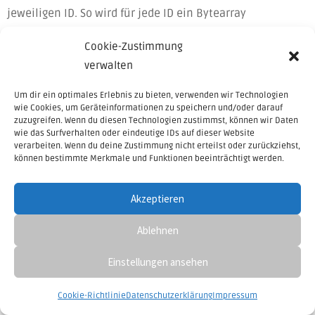
jeweiligen ID. So wird für jede ID ein Bytearray
unterschiedlicher Länge „verhasht“. Um die Arraygröße
Cookie-Zustimmung
nicht ins Unermessliche steigen zu lassen, wird geprüft,
verwalten
ob diese den doppelten Wert der Konstante bereits
erreicht hat. Ist es der Fall, dann wird der interne Zähler
Um dir ein optimales Erlebnis zu bieten, verwenden wir Technologien
wie Cookies, um Geräteinformationen zu speichern und/oder darauf
wieder auf 0 gesetzt, sodass das Array für die nächste ID
zuzugreifen. Wenn du diesen Technologien zustimmst, können wir Daten
wieder bei der Größe von 100 Bytes beginnt.
wie das Surfverhalten oder eindeutige IDs auf dieser Website
verarbeiten. Wenn du deine Zustimmung nicht erteilst oder zurückziehst,
können bestimmte Merkmale und Funktionen beeinträchtigt werden.
XML Validierung
Akzeptieren
Die Datenqualität ist in der automatischen
Datenverarbeitung und vor allem im Banking ein
Ablehnen
essenzieller Punkt. Zum einen müssen Sepa XML Dateien
so aufgebaut sein, wie die Gegenpartei (die Bank) es
Einstellungen ansehen
erwartet. Zum anderen müssen auch die darin
Cookie-Richtlinie
Datenschutzerklärung
Impressum
enthaltenen Daten fachlich korrekt sein.