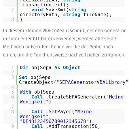
transactionText);
7
void
SaveXml(
string
directoryPath,
string
fileName);
8
}
In diesem kleinen VBA-Codeausschnitt, der den Generator
in Form einer DLL-Datei verwendet, werden alle seine
Methoden aufgerufen. Gehen wir die der Reihe nach
durch, um die Funktionsweise nachvollziehen zu können.
1
Dim
objSepa
As
Object
2
3
Set
objSepa =
CreateObject(
"SEPAGeneratorVBALibrary"
4
5
With
objSepa
6
Call
.CreateSEPAGenerator(
"Meine
Wenigkeit"
)
7
8
Call
.SetPayer(
"Meine
Wenigkeit"
,
"DE43123456789012345678"
)
9
Call
.AddTransaction(50,