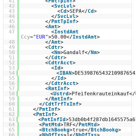
41
<
PmtTpInf
>
42
<
SvcLvl
>
43
<
Cd
>SEPA</
Cd
>
44
</
SvcLvl
>
45
</
PmtTpInf
>
46
<
Amt
>
47
<
InstdAmt
Ccy
=
"EUR"
>50.00</
InstdAmt
>
48
</
Amt
>
49
<
Cdtr
>
50
<
Nm
>Gandalf</
Nm
>
51
</
Cdtr
>
52
<
CdtrAcct
>
53
<
Id
>
54
<
IBAN
>DE539876543210987654
55
</
Id
>
56
</
CdtrAcct
>
57
<
RmtInf
>
58
<
Ustrd
>Pfeifenkrauteinkauf</
59
</
RmtInf
>
60
</
CdtTrfTxInf
>
61
</
PmtInf
>
62
<
PmtInf
>
63
<
PmtInfId
>53db0b4f287db1645575a6
64
<
PmtMtd
>TRF</
PmtMtd
>
65
<
BtchBookg
>true</
BtchBookg
>
66
<
NbOfTxs
>1</
NbOfTxs
>