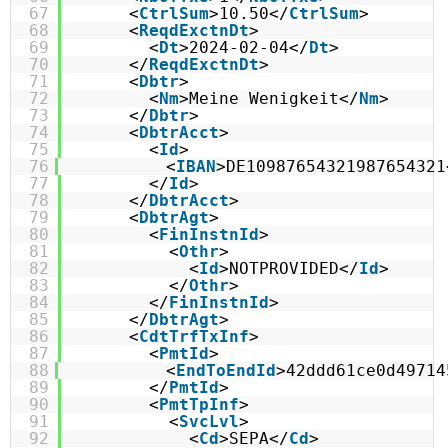
67
<
CtrlSum
>10.50</
CtrlSum
>
68
<
ReqdExctnDt
>
69
<
Dt
>2024-02-04</
Dt
>
70
</
ReqdExctnDt
>
71
<
Dbtr
>
72
<
Nm
>Meine Wenigkeit</
Nm
>
73
</
Dbtr
>
74
<
DbtrAcct
>
75
<
Id
>
76
<
IBAN
>DE10987654321987654321
77
</
Id
>
78
</
DbtrAcct
>
79
<
DbtrAgt
>
80
<
FinInstnId
>
81
<
Othr
>
82
<
Id
>NOTPROVIDED</
Id
>
83
</
Othr
>
84
</
FinInstnId
>
85
</
DbtrAgt
>
86
<
CdtTrfTxInf
>
87
<
PmtId
>
88
<
EndToEndId
>42ddd61ce0d49714
89
</
PmtId
>
90
<
PmtTpInf
>
91
<
SvcLvl
>
92
<
Cd
>SEPA</
Cd
>