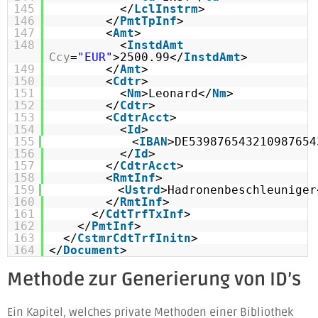
145
</
LclInstrm
>
146
</
PmtTpInf
>
147
<
Amt
>
148
<
InstdAmt
Ccy
=
"EUR"
>2500.99</
InstdAmt
>
149
</
Amt
>
150
<
Cdtr
>
151
<
Nm
>Leonard</
Nm
>
152
</
Cdtr
>
153
<
CdtrAcct
>
154
<
Id
>
155
<
IBAN
>DE539876543210987654
156
</
Id
>
157
</
CdtrAcct
>
158
<
RmtInf
>
159
<
Ustrd
>Hadronenbeschleuniger
160
</
RmtInf
>
161
</
CdtTrfTxInf
>
162
</
PmtInf
>
163
</
CstmrCdtTrfInitn
>
164
</
Document
>
Methode zur Generierung von ID’s
Ein Kapitel, welches private Methoden einer Bibliothek