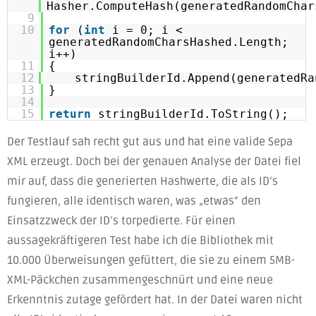
Hasher.ComputeHash(generatedRandomChar
9
10
for
(
int
i = 0; i <
generatedRandomCharsHashed.Length;
i++)
11
{
12
stringBuilderId.Append(generatedRa
13
}
14
15
return
stringBuilderId.ToString();
Der Testlauf sah recht gut aus und hat eine valide Sepa
XML erzeugt. Doch bei der genauen Analyse der Datei fiel
mir auf, dass die generierten Hashwerte, die als ID’s
fungieren, alle identisch waren, was „etwas“ den
Einsatzzweck der ID’s torpedierte. Für einen
aussagekräftigeren Test habe ich die Bibliothek mit
10.000 Überweisungen gefüttert, die sie zu einem 5MB-
XML-Päckchen zusammengeschnürt und eine neue
Erkenntnis zutage gefördert hat. In der Datei waren nicht