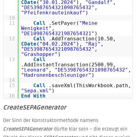
CDate
(
"30.01.2024"
),
"Gandalf"
,
"DE53987654321098765432"
,
"Pfeifenkrauteinkauf"
)
10
11
Call
.SetPayer(
"Meine
Wenigkeit"
,
"DE10987654321987654321"
)
12
Call
.AddTransaction(10.50,
CDate
(
"04.02.2024"
),
"Raj"
,
"DE53987654321098765432"
,
"Grashopper"
)
13
Call
.AddInstantTransaction(2500.99,
"Leonard"
,
"DE53987654321098765432"
,
"Hadronenbeschleuniger"
)
14
15
Call
.saveXml(ThisWorkbook.path,
"Sepa.xml"
)
16
End
With
CreateSEPAGenerator
Der Sinn der Konstruktormethode namens
CreateSEPAGenerator
dürfte klar sein – die erzeugt ein