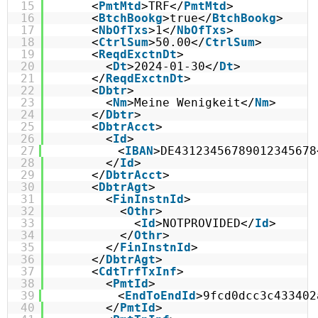
15
<
PmtMtd
>TRF</
PmtMtd
>
16
<
BtchBookg
>true</
BtchBookg
>
17
<
NbOfTxs
>1</
NbOfTxs
>
18
<
CtrlSum
>50.00</
CtrlSum
>
19
<
ReqdExctnDt
>
20
<
Dt
>2024-01-30</
Dt
>
21
</
ReqdExctnDt
>
22
<
Dbtr
>
23
<
Nm
>Meine Wenigkeit</
Nm
>
24
</
Dbtr
>
25
<
DbtrAcct
>
26
<
Id
>
27
<
IBAN
>DE43123456789012345678
28
</
Id
>
29
</
DbtrAcct
>
30
<
DbtrAgt
>
31
<
FinInstnId
>
32
<
Othr
>
33
<
Id
>NOTPROVIDED</
Id
>
34
</
Othr
>
35
</
FinInstnId
>
36
</
DbtrAgt
>
37
<
CdtTrfTxInf
>
38
<
PmtId
>
39
<
EndToEndId
>9fcd0dcc3c433402
40
</
PmtId
>